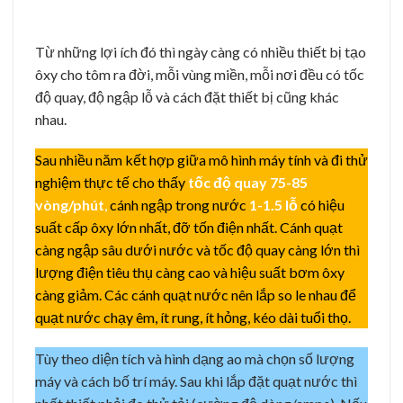
Từ những lợi ích đó thì ngày càng có nhiều thiết bị tạo
ôxy cho tôm ra đời, mỗi vùng miền, mỗi nơi đều có tốc
độ quay, độ ngập lỗ và cách đặt thiết bị cũng khác
nhau.
Sau nhiều năm kết hợp giữa mô hình máy tính và đi thử
nghiệm thực tế cho thấy
tốc độ quay 75-85
vòng/phút
,
cánh ngập trong nước
1-1.5 lỗ
có hiệu
suất cấp ôxy lớn nhất, đỡ tốn điện nhất. Cánh quạt
càng ngập sâu dưới nước và tốc độ quay càng lớn thì
lượng điện tiêu thụ càng cao và hiệu suất bơm ôxy
càng giảm. Các cánh quạt nước nên lắp so le nhau để
quạt nước chạy êm, ít rung, ít hỏng, kéo dài tuổi thọ.
Tùy theo diện tích và hình dạng ao mà chọn số lượng
máy và cách bố trí máy. Sau khi lắp đặt quạt nước thì