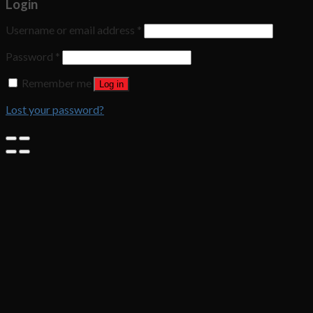
Login
Username or email address
*
Password
*
Remember me
Log in
Lost your password?