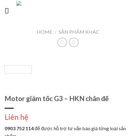
Skip
Languages
to
content
HOME
/
SẢN PHẨM KHÁC
Motor giảm tốc G3 – HKN chân đế
Liên hệ
0903 752 114
để được hỗ trợ tư vấn báo giá từng loại sản
phẩm.