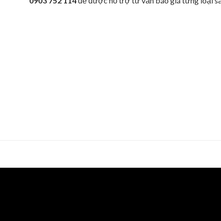
0903 752 114
để được hỗ trợ tư vấn báo giá từng loại s