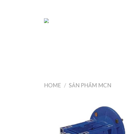
Skip
to
content
HOME
/
SẢN PHẨM MCN