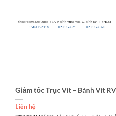
Showroom: 525 Quoc lo 1A, P. Binh Hung Hoa, Q. Binh Tan, TP. HCM
0903 752 114
0903 174 965
0903 174 320
TRANG CHỦ
GIỚI THIỆU
SẢN PHẨM
TIN TỨC
LIÊN HỆ
Giảm tốc Trục Vít – Bánh Vít RV
Liên hệ