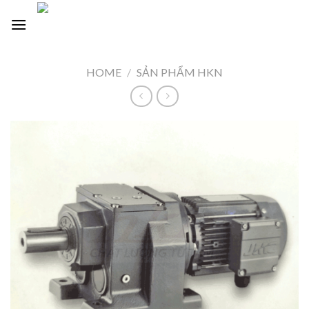
Skip
Languages
to
content
HOME
/
SẢN PHẨM HKN